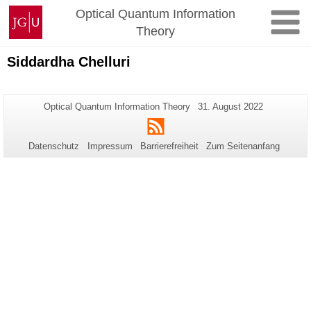
Zum
Johannes
Optical Quantum Information
Inhalt
Gutenberg-
Theory
springen
Universität
Mainz
Siddardha Chelluri
Zusätzliche
Seiten-
Letzte
Optical Quantum Information Theory
31. August 2022
Name:
Aktualisierung:
Informationen
RSS
zu
Datenschutz
Impressum
Barrierefreiheit
Zum Seitenanfang
dieser
Seite